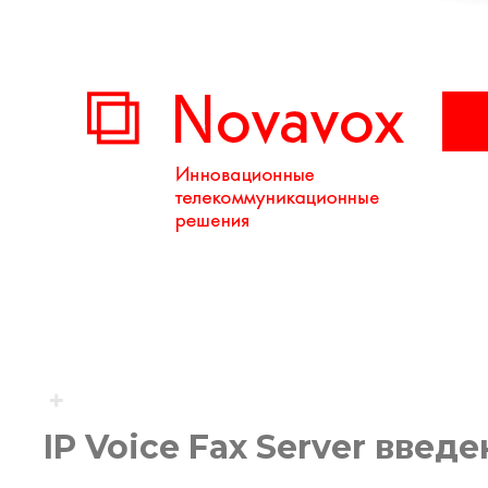
IP Voice Fax Server введ
Вы здесь: