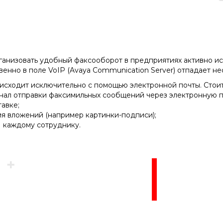
ганизовать удобный факсооборот в предприятиях активно ис
нно в поле VoIP (Avaya Communication Server) отпадает н
одит исключительно с помощью электронной почты. Стоит о
онал отправки факсимильных сообщений через электронную по
авке;
я вложений (например картинки-подписи);
 каждому сотруднику.