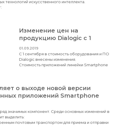
х технологий искусственного интеллекта.
:
навания русской речи (до 95%)
Изменение цен на
продукцию Dialogic c 1
Сентября
удиоформатов
01.09.2019
С 1 сентября в стоимость оборудования и ПО
Dialogic внесены изменения.
рования и анализа текстов
Стоимость приложений линейки Smartphone
Server остается без изменений.
оративных клиентов
ляет о выходе новой версии
онных приложений Smartphone
 ряд значимых компонент. Среди основных изменений в
ит выделить:
роенным почтовым транспортом для приема и отправки