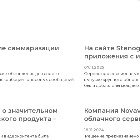
ие саммаризации
На сайте Steno
приложения с и
интеллекта для
07.11.2025
ске обновления для своего
Сервис профессионально
анскрибации голосовых сообщений
выпуске крупного обновл
были добавлены мощные ф
Обновление значительно 
работке текста, предоставляя
журналистов, исследоват
 итоговым результатом. Теперь
аудио и
 о значительном
Компания Novav
кого продукта –
облачного серв
18.11.2024
 и видеоконтента была
Решение предназначено д