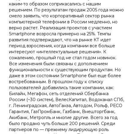
каким-то образом соприкасались с нашим
решением. По результатам продаж 2005 года можно
смело заявить, что корпоративный сектор рынка
компьютерной телефонии в России медленно, но
верно растет. Реализация проектов с участием
Smartphone возросла примерно на 25%. Темпы
развития подтверждают, что на рынке КТ идет
период взросления, когда компании все больше
интересуют «интеллектуальные решения». К
сожалению, прошлый год не стал годом новинок.
Все изменения были связаны с дополнением
функциональности к существующим продуктам. Но
даже в этом состоянии Smartphone был еще более
востребованным. В прошлом году к списку
пользователей добавились такие компании, как:
Билайн, Мегафон, сеть отделений Сбербанка
России (~30 cистем), ВелесКапитал, Водоканал СПб,
г. Ленинградская, АвтоГанза, Автодом, Рольф, РЕСО
Гарантия, ГазПромБанк, Газбанк, Внешторгбанк,
Акибанк, Метропль и многие другие. Всего за год
было продано чуть больше 200 решений. Среди
партнеров по — прежнему лидирующую роль