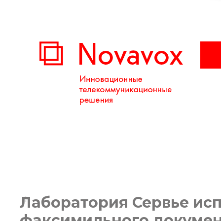
Лаборатория Сервье испо
Вы здесь:
факсимильного докумен