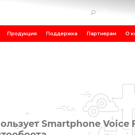
Поиск:
Продукция
Поддержка
Партнерам
О к
льзует Smartphone Voice F
тообоота